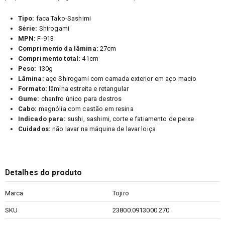
Tipo:
faca Tako-Sashimi
Série:
Shirogami
MPN:
F-913
Comprimento da lâmina:
27cm
Comprimento total:
41cm
Peso:
130g
Lâmina:
aço Shirogami com camada exterior em aço macio
Formato:
lâmina estreita e retangular
Gume:
chanfro único para destros
Cabo:
magnólia com castão em resina
Indicado para:
sushi, sashimi, corte e fatiamento de peixe
Cuidados:
não lavar na máquina de lavar loiça
Detalhes do produto
Marca
Tojiro
SKU
23800.0913000.270