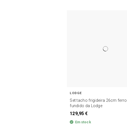
LODGE
Set tacho frigideira 26cm ferro
fundido da Lodge
129,95 €
Em stock