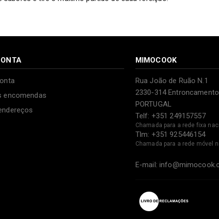
CONTA
MIMOCOOK
onta
Rua João de Ruão N.1
2330-314 Entroncamento
s encomendas
PORTUGAL
endereços
Telf: +351 249157557
Chamada para a rede fixa nac
Tlm: +351 925446154
Chamada para a rede móvel n
E-mail: info@mimocook