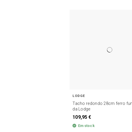
LODGE
Tacho redondo 28cm ferro fu
da Lodge
109,95 €
Em stock