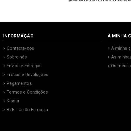
INFORMAÇÃO
A MINHA 
Contacte-nos
A minha c
Sobre nós
As minha
Envios e Entregas
Os meus 
Trocas e Devoluções
Pagamentos
Termos e Condições
Klarna
B2B - União Europeia