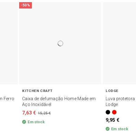
-50%
KITCHEN CRAFT
LODGE
em Ferro
Caixa de defumação Home Made em
Luva protetora 
Aço Inoxidável
Lodge
7,63 €
15,25 €
9,95 €
Em stock
Em stock