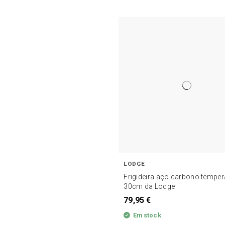
LODGE
Frigideira aço carbono tempe
30cm da Lodge
79,95 €
Em stock