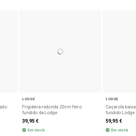
LODGE
LODGE
rado
Frigideira redonda 20cm ferro
Caçarola baix
fundido da Lodge
fundido Lodge
39,95 €
59,95 €
Em stock
Em stock