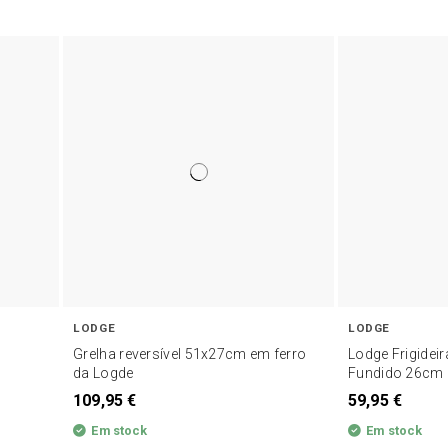
LODGE
LODGE
Grelha reversível 51x27cm em ferro
Lodge Frigidei
da Logde
Fundido 26cm
109,95 €
59,95 €
Em stock
Em stock