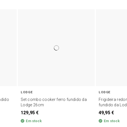
LODGE
LODGE
ndido
Set combo cooker ferro fundido da
Frigideira red
Lodge 26cm
fundido da Lo
129,95 €
49,95 €
Em stock
Em stock