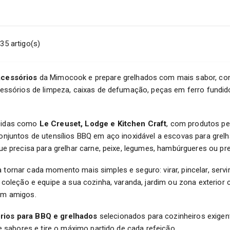
35 artigo(s)
acessórios
da Mimocook e prepare grelhados com mais sabor, confo
essórios de limpeza, caixas de defumação, peças em ferro fundido 
ecidas como
Le Creuset, Lodge e Kitchen Craft
, com produtos pe
njuntos de utensílios BBQ em aço inoxidável a escovas para grelhad
que precisa para grelhar carne, peixe, legumes, hambúrgueres ou 
tornar cada momento mais simples e seguro: virar, pincelar, servi
 coleção e equipe a sua cozinha, varanda, jardim ou zona exterior
om amigos.
rios para BBQ e grelhados
selecionados para cozinheiros exigent
ue sabores e tire o máximo partido de cada refeição.