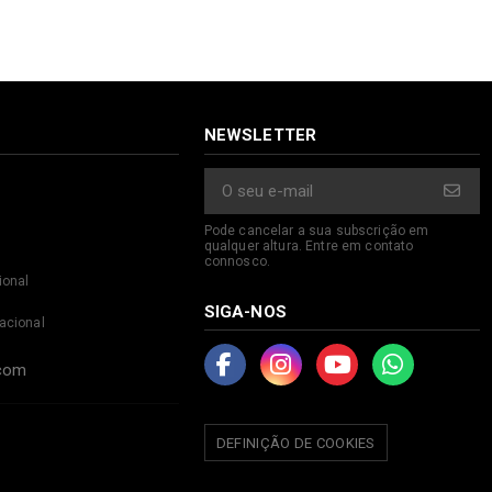
NEWSLETTER
Pode cancelar a sua subscrição em
qualquer altura. Entre em contato
connosco.
ional
SIGA-NOS
acional
.com
DEFINIÇÃO DE COOKIES