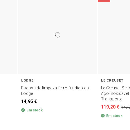
LODGE
LE CREUSET
Escova de limpeza ferro fundido da
Le Creuset Set
Lodge
Aço Inoxidável
Transporte
14,95 €
119,20 €
149,
Em stock
Em stock