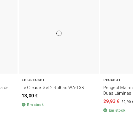
LE CREUSET
PEUGEOT
ra de
Le Creuset Set 2 Rolhas WA-138
Peugeot Mathus
Duas Lâminas
13,00 €
29,93 €
39,90 
Em stock
Em stock