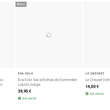
Novo
EVA SOLO
LE CREUSET
uo
Eva Solo Saca-Rolhas de Sommelier
Le Creuset Ver
ho
Liquid Lounge
14,00 €
39,95 €
Em stock
Em stock