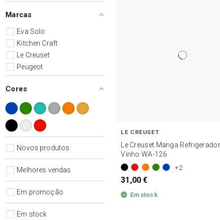
Marcas
Eva Solo
Kitchen Craft
Le Creuset
Peugeot
Cores
LE CREUSET
Le Creuset Manga Refrigerado
Novos produtos
Vinho WA-126
+2
Melhores vendas
31,00 €
Em promoção
Em stock
Em stock