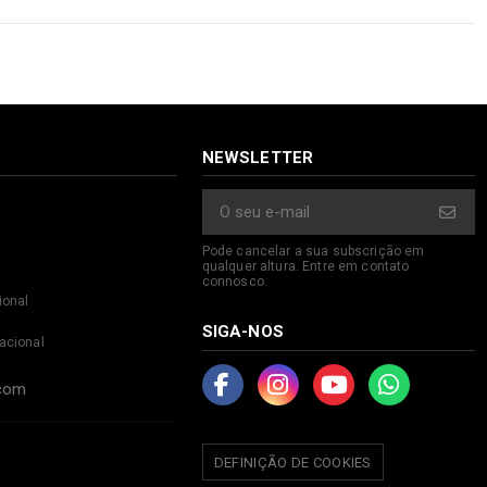
NEWSLETTER
Pode cancelar a sua subscrição em
qualquer altura. Entre em contato
connosco.
ional
SIGA-NOS
acional
.com
DEFINIÇÃO DE COOKIES