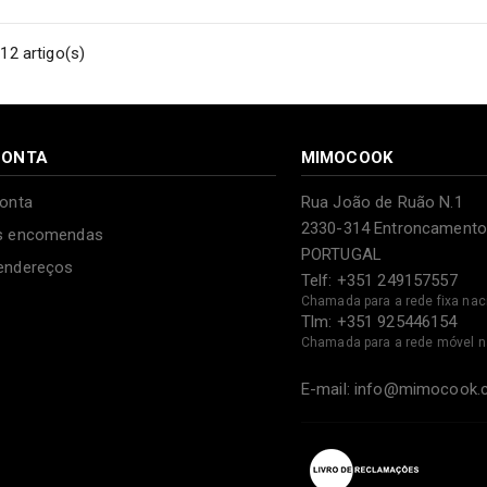
12 artigo(s)
CONTA
MIMOCOOK
onta
Rua João de Ruão N.1
2330-314 Entroncamento
s encomendas
PORTUGAL
endereços
Telf: +351 249157557
Chamada para a rede fixa nac
Tlm: +351 925446154
Chamada para a rede móvel n
E-mail: info@mimocook