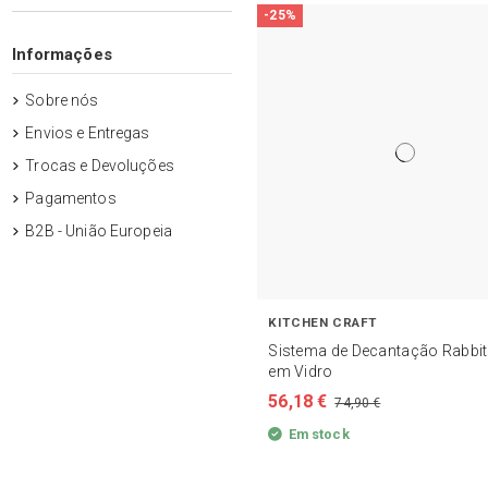
-25%
Informações
Sobre nós
Envios e Entregas
Trocas e Devoluções
Pagamentos
B2B - União Europeia
KITCHEN CRAFT
Sistema de Decantação Rabbit
em Vidro
56,18 €
74,90 €
Em stock