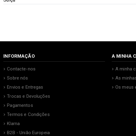
INFORMAÇÃO
A MINHA 
Contacte-nos
A minha c
Sobre nós
As minha
Envios e Entregas
Os meus 
Trocas e Devoluções
Pagamentos
Termos e Condições
Klarna
B2B - União Europeia