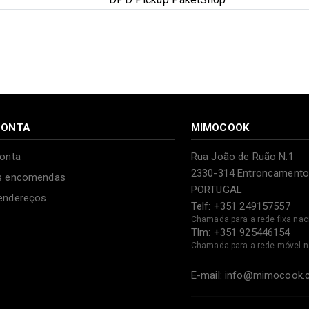
CONTA
MIMOCOOK
onta
Rua João de Ruão N.1
2330-314 Entroncamento
s encomendas
PORTUGAL
endereços
Telf: +351 249157557
Chamada para a rede fixa nac
Tlm: +351 925446154
Chamada para a rede móvel n
E-mail: info@mimocook