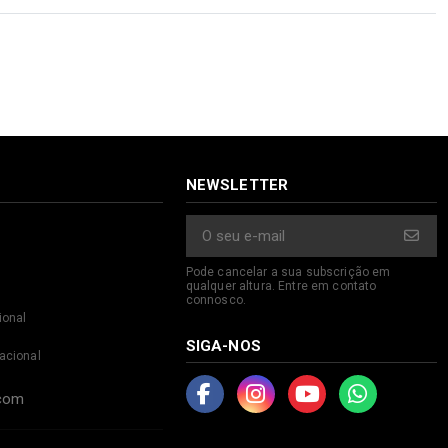
NEWSLETTER
Pode cancelar a sua subscrição em
qualquer altura. Entre em contato
connosco.
ional
SIGA-NOS
acional
.com