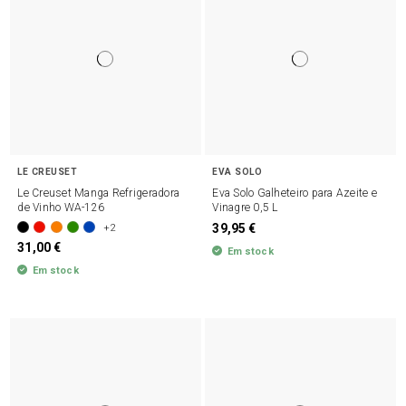
LE CREUSET
EVA SOLO
Le Creuset Manga Refrigeradora
Eva Solo Galheteiro para Azeite e
de Vinho WA-126
Vinagre 0,5 L
39,95 €
+2
31,00 €
Em stock
Em stock