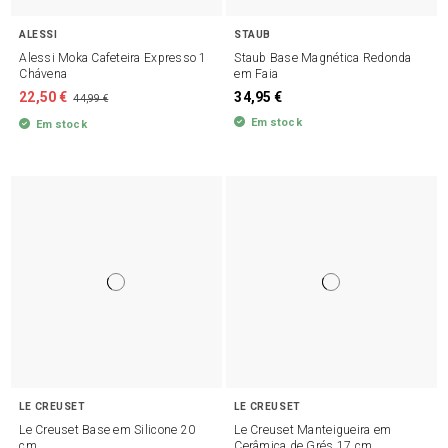
ALESSI
STAUB
Alessi Moka Cafeteira Expresso 1
Staub Base Magnética Redonda
Chávena
em Faia
22,50 €
34,95 €
44,99 €
Em stock
Em stock
LE CREUSET
LE CREUSET
Le Creuset Base em Silicone 20
Le Creuset Manteigueira em
cm
Cerâmica de Grés 17 cm