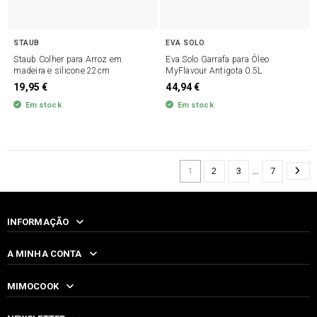
STAUB
EVA SOLO
Staub Colher para Arroz em
Eva Solo Garrafa para Óleo
madeira e silicone 22cm
MyFlavour Antigota 0.5L
19,95 €
44,94 €
Em stock
Em stock
1
2
3
…
7
INFORMAÇÃO
A MINHA CONTA
MIMOCOOK