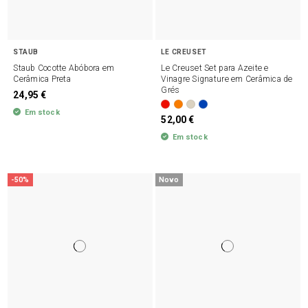
STAUB
LE CREUSET
Staub Cocotte Abóbora em
Le Creuset Set para Azeite e
Cerâmica Preta
Vinagre Signature em Cerâmica de
Grés
24,95 €
Em stock
52,00 €
Em stock
-50%
Novo