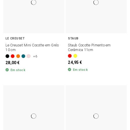
LE CREUSET
STAUB
Le Creuset Mini Cocotte em Grés
Staub Cocotte Pimento em
10 cm
Cerâmica 11cm
+6
24,95 €
28,00 €
Em stock
Em stock