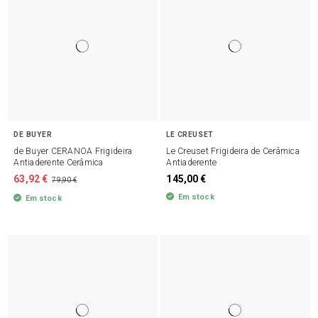
DE BUYER
LE CREUSET
de Buyer CERANOA Frigideira
Le Creuset Frigideira de Cerâmica
Antiaderente Cerâmica
Antiaderente
63,92 €
145,00 €
79,90 €
Em stock
Em stock