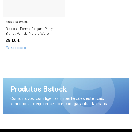
NORDIC WARE
Bstock - Forma Elegant Party
Bundt Pan da Nordic Ware
28,00 €
Esgotado
Produtos Bstock
Como novos, com ligeiras imperfeições estéticas,
vendidos a preço reduzido e com garantia da marca.