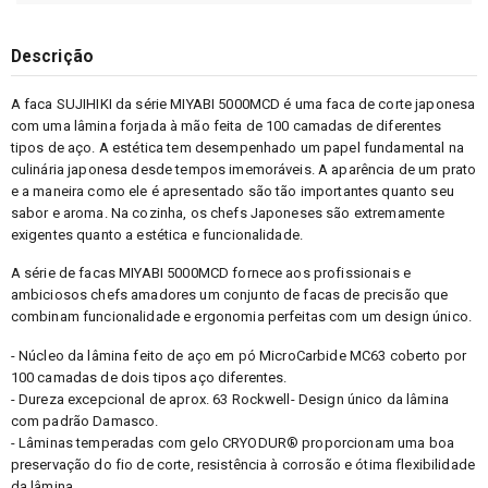
Descrição
A faca SUJIHIKI da série MIYABI 5000MCD é uma faca de corte japonesa
com uma lâmina forjada à mão feita de 100 camadas de diferentes
tipos de aço. A estética tem desempenhado um papel fundamental na
culinária japonesa desde tempos imemoráveis. A aparência de um prato
e a maneira como ele é apresentado são tão importantes quanto seu
sabor e aroma. Na cozinha, os chefs Japoneses são extremamente
exigentes quanto a estética e funcionalidade.
A série de facas MIYABI 5000MCD fornece aos profissionais e
ambiciosos chefs amadores um conjunto de facas de precisão que
combinam funcionalidade e ergonomia perfeitas com um design único.
- Núcleo da lâmina feito de aço em pó MicroCarbide MC63 coberto por
100 camadas de dois tipos aço diferentes.
- Dureza excepcional de aprox. 63 Rockwell- Design único da lâmina
com padrão Damasco.
- Lâminas temperadas com gelo CRYODUR® proporcionam uma boa
preservação do fio de corte, resistência à corrosão e ótima flexibilidade
da lâmina.