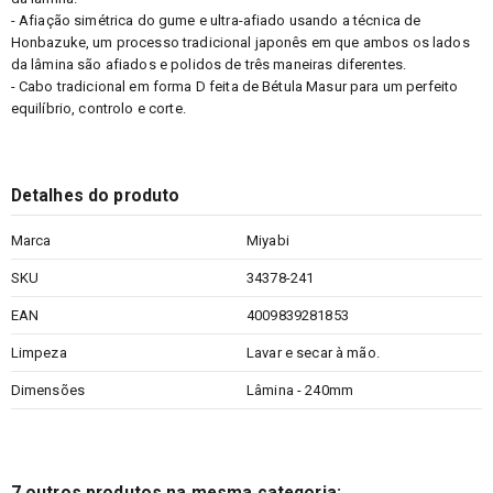
- Afiação simétrica do gume e ultra-afiado usando a técnica de
Honbazuke, um processo tradicional japonês em que ambos os lados
da lâmina são afiados e polidos de três maneiras diferentes.
- Cabo tradicional em forma D feita de Bétula Masur para um perfeito
equilíbrio, controlo e corte.
Detalhes do produto
Marca
Miyabi
SKU
34378-241
EAN
4009839281853
Limpeza
Lavar e secar à mão.
Dimensões
Lâmina - 240mm
7 outros produtos na mesma categoria: