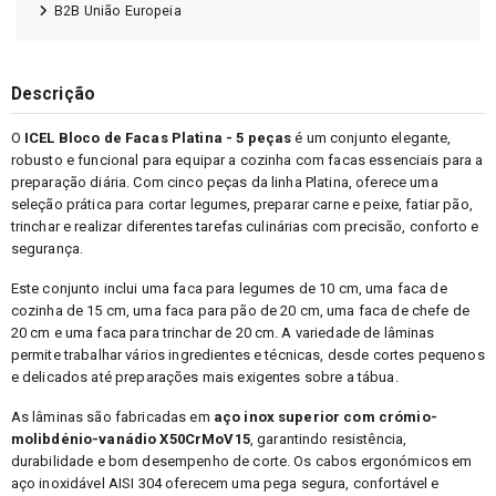
B2B União Europeia
Descrição
O
ICEL Bloco de Facas Platina - 5 peças
é um conjunto elegante,
robusto e funcional para equipar a cozinha com facas essenciais para a
preparação diária. Com cinco peças da linha Platina, oferece uma
seleção prática para cortar legumes, preparar carne e peixe, fatiar pão,
trinchar e realizar diferentes tarefas culinárias com precisão, conforto e
segurança.
Este conjunto inclui uma faca para legumes de 10 cm, uma faca de
cozinha de 15 cm, uma faca para pão de 20 cm, uma faca de chefe de
20 cm e uma faca para trinchar de 20 cm. A variedade de lâminas
permite trabalhar vários ingredientes e técnicas, desde cortes pequenos
e delicados até preparações mais exigentes sobre a tábua.
As lâminas são fabricadas em
aço inox superior com crómio-
molibdénio-vanádio X50CrMoV15
, garantindo resistência,
durabilidade e bom desempenho de corte. Os cabos ergonómicos em
aço inoxidável AISI 304 oferecem uma pega segura, confortável e