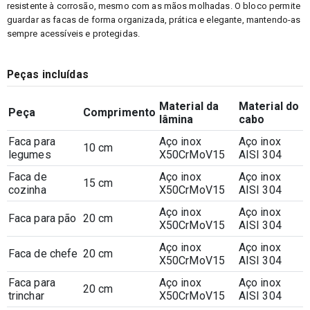
resistente à corrosão, mesmo com as mãos molhadas. O bloco permite
guardar as facas de forma organizada, prática e elegante, mantendo-as
sempre acessíveis e protegidas.
Peças incluídas
Material da
Material do
Peça
Comprimento
lâmina
cabo
Faca para
Aço inox
Aço inox
10 cm
legumes
X50CrMoV15
AISI 304
Faca de
Aço inox
Aço inox
15 cm
cozinha
X50CrMoV15
AISI 304
Aço inox
Aço inox
Faca para pão
20 cm
X50CrMoV15
AISI 304
Aço inox
Aço inox
Faca de chefe
20 cm
X50CrMoV15
AISI 304
Faca para
Aço inox
Aço inox
20 cm
trinchar
X50CrMoV15
AISI 304