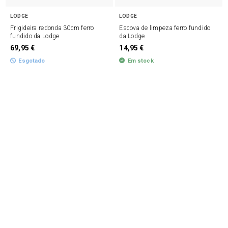
LODGE
LODGE
Frigideira redonda 30cm ferro
Escova de limpeza ferro fundido
fundido da Lodge
da Lodge
69,95 €
14,95 €
Esgotado
Em stock