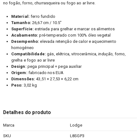
no fogão, forno, churrasqueira ou fogo ao ar livre.
Material:
ferro fundido
Tamanho:
26,67 cm / 10.5"
Superfície:
estriada para grelhar e marcar os alimentos
Acabamento:
pré-temperado com 100% óleo vegetal
Desempenho:
elevada retenção de calor e aquecimento
homogéneo
Compatibilidade:
gás, elétrica, vitrocerâmica,
indução
, forno,
grelha e fogo ao ar livre
Design:
pega principal + pega auxiliar
Origem:
fabricado nos EUA
Dimensões:
43,51 × 27,53 × 6,22 cm
Peso:
3,02 kg
Detalhes do produto
Marca
Lodge
SKU
L8SGP3