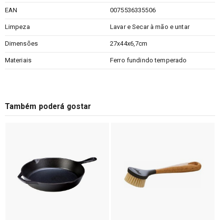
EAN
0075536335506
Limpeza
Lavar e Secar à mão e untar
Dimensões
27x44x6,7cm
Materiais
Ferro fundindo temperado
Também poderá gostar