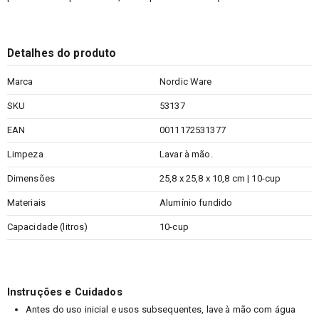
Detalhes do produto
Marca
Nordic Ware
SKU
53137
EAN
0011172531377
Limpeza
Lavar à mão.
Dimensões
25,8 x 25,8 x 10,8 cm | 10-cup
Materiais
Alumínio fundido
Capacidade (litros)
10-cup
Instruções e Cuidados
Antes do uso inicial e usos subsequentes, lave à mão com água