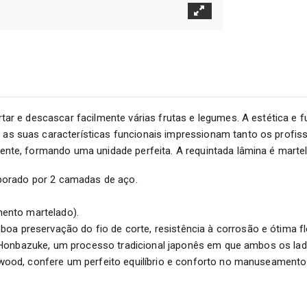
tar e descascar facilmente várias frutas e legumes. A estética 
 suas características funcionais impressionam tanto os profis
te, formando uma unidade perfeita. A requintada lâmina é martela
rporado por 2 camadas de aço.
mento martelado).
reservação do fio de corte, resistência à corrosão e ótima flex
 Honbazuke, um processo tradicional japonês em que ambos os lado
ood, confere um perfeito equilíbrio e conforto no manuseamento e