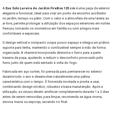
A
Eva Solo Lareira de Jardim FireBox 125 cm
é uma peça de exterior
elegante e funcional, ideal para criar um ponto de encontro acolhedor
no jardim, terraço ou pátio. Com o calor e a atmosfera de uma lareira ao
ar livre, permite prolongar a utilização dos espaços exteriores em noites
frescas, tornando os momentos em família ou com amigos mais
confortáveis e especiais.
O design vertical e compacto ocupa pouco espaço e integra um prático
suporte para lenha, mantendo o combustível sempre à mão de forma
organizada. A chaminé incorporada direciona o fumo para a parte
traseira da peça, ajudando a reduzir o desconforto provocado pelo
fumo junto de quem está sentado à volta do fogo.
Fabricada em aço corten, foi pensada para permanecer no exterior
durante todo o ano e desenvolver naturalmente uma pátina
característica com o tempo. É fornecida montada e pronta a usar,
combinando design nórdico, robustez e baixa manutenção. Após a
utilização, as cinzas devem arrefecer completamente durante 1 a 2 dias
antes de serem removidas; para limpar, recomenda-se água morna,
escova macia ou esponja, secando no final.