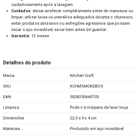
cuidadosamente após a lavagem
Cuidados:
deixar arrefecer completamente antes de manusear ou
limpar; utilizar luvas ou utensílios adequados durante o churrasco;
evitar produtos abrasivos ou esfregões agressivos que possam
riscar o aço inoxidável; secar bem antes de guardar
Garantia:
12 meses
Detalhes do produto
Marca
Kitchen Craft
SKU
KCHMSMOKEBOX
EAN
5028250640703
Limpeza
Pode ir à máquina de lavar loiça.
Dimensões
22,5 x 9 x 4 cm
Materiais
Produzido em aço inoxidável.