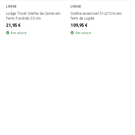
LODGE
LODGE
Lodge Trivet Grelha de Carne em
Grelha reversível 51x27cm em
Ferro Fundido 20 cm
ferro da Logde
21,95 €
109,95 €
Em stock
Em stock