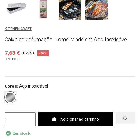
KITCHEN CRAFT
Caixa de defumação Home Made em Aço Inoxidável
7,63 €
15,25 €
-50%
IVA incl.
Aço inoxidável
Cores:
Aço inoxidável
Adicionar ao carrinho
Em stock