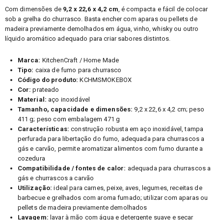
Com dimensões de
9,2 x 22,6 x 4,2 cm
, é compacta e fácil de colocar
sob a grelha do churrasco. Basta encher com aparas ou pellets de
madeira previamente demolhados em água, vinho, whisky ou outro
líquido aromático adequado para criar sabores distintos.
Marca:
KitchenCraft / Home Made
Tipo:
caixa de fumo para churrasco
Código do produto:
KCHMSMOKEBOX
Cor:
prateado
Material:
aço inoxidável
Tamanho, capacidade e dimensões:
9,2 x 22,6 x 4,2 cm; peso
411 g; peso com embalagem 471 g
Características:
construção robusta em aço inoxidável, tampa
perfurada para libertação do fumo, adequada para churrascos a
gás e carvão, permite aromatizar alimentos com fumo durante a
cozedura
Compatibilidade / fontes de calor:
adequada para churrascos a
gás e churrascos a carvão
Utilização:
ideal para carnes, peixe, aves, legumes, receitas de
barbecue e grelhados com aroma fumado; utilizar com aparas ou
pellets de madeira previamente demolhados
Lavagem:
lavar à mão com água e detergente suave e secar