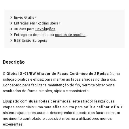
Envio Grátis
*
Entregas
em 1-2 dias úteis
*
30 dias para
Devoluções
Entrega ao domicílio ou
pontos de recolha
B2B União Europeia
Descrição
O
Global G-91/BW Afiador de Facas Cerâmico de 2 Rodas
é uma
solução prática e eficaz para manter as facas afiadas no dia a dia.
Concebido para facilitar a manutenção do fio, permite obter bons
resultados de forma simples, rápida e consistente.
Equipado com
duas rodas cerâmicas
, este afiador realiza duas
etapas essenciais: uma para
afiar
e outra para
polir e refinar o fio
. O
sistema ajuda a restaurar o desempenho de corte das facas com um
movimento controlado e acessível mesmo a utilizadores menos
experientes.