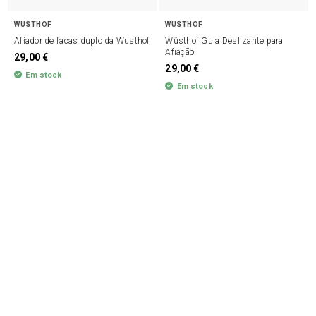
WUSTHOF
WUSTHOF
Afiador de facas duplo da Wusthof
Wüsthof Guia Deslizante para
Afiação
29,00 €
29,00 €
Em stock
Em stock