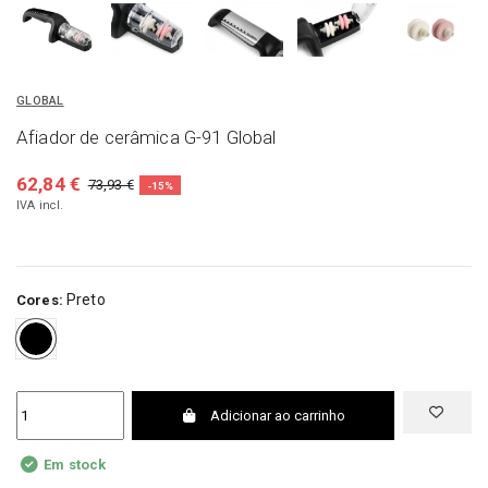
GLOBAL
Afiador de cerâmica G-91 Global
62,84 €
73,93 €
-15%
IVA incl.
Preto
Cores:
Preto
Adicionar ao carrinho
Em stock