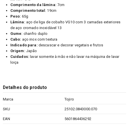
Comprimento da lâmina:
7cm
Comprimento total:
19cm
Peso:
65g
Lâmina:
aço de liga de cobalto VG10 com 3 camadas exteriores
de aço cromado inoxidável 13
Gume:
chanfro duplo
Cabo:
aço inox com textura
Indicado para:
descascar e decorar vegetais e frutos
Origem:
Japão
Cuidados:
lavar somente à mão e não lavar na máquina de lavar
loiça
Detalhes do produto
Marca
Tojiro
SKU
25102.0843000.070
EAN
5601864436292